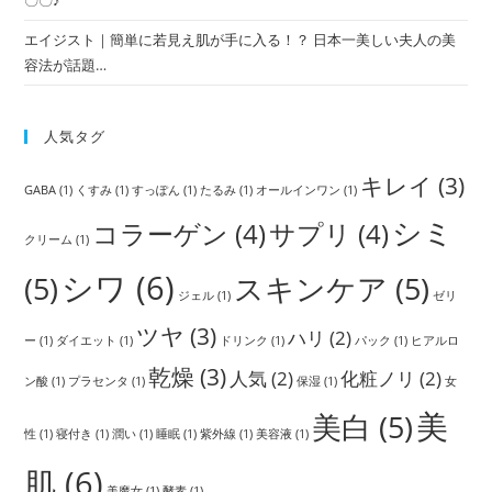
〇〇♪
エイジスト｜簡単に若見え肌が手に入る！？ 日本一美しい夫人の美
容法が話題…
人気タグ
キレイ
(3)
GABA
(1)
くすみ
(1)
すっぽん
(1)
たるみ
(1)
オールインワン
(1)
シミ
コラーゲン
(4)
サプリ
(4)
クリーム
(1)
シワ
(6)
(5)
スキンケア
(5)
ジェル
(1)
ゼリ
ツヤ
(3)
ハリ
(2)
ー
(1)
ダイエット
(1)
ドリンク
(1)
パック
(1)
ヒアルロ
乾燥
(3)
人気
(2)
化粧ノリ
(2)
ン酸
(1)
プラセンタ
(1)
保湿
(1)
女
美
美白
(5)
性
(1)
寝付き
(1)
潤い
(1)
睡眠
(1)
紫外線
(1)
美容液
(1)
肌
(6)
美魔女
(1)
酵素
(1)