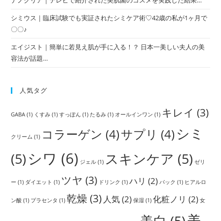
ナノクリア｜テレビで紹介された美肌菌のコスメを実践した結果…
シミウス｜臨床試験でも実証されたシミケア術♡42歳の私が1ヶ月で
〇〇♪
エイジスト｜簡単に若見え肌が手に入る！？ 日本一美しい夫人の美
容法が話題…
人気タグ
キレイ
(3)
GABA
(1)
くすみ
(1)
すっぽん
(1)
たるみ
(1)
オールインワン
(1)
シミ
コラーゲン
(4)
サプリ
(4)
クリーム
(1)
シワ
(6)
(5)
スキンケア
(5)
ジェル
(1)
ゼリ
ツヤ
(3)
ハリ
(2)
ー
(1)
ダイエット
(1)
ドリンク
(1)
パック
(1)
ヒアルロ
乾燥
(3)
人気
(2)
化粧ノリ
(2)
ン酸
(1)
プラセンタ
(1)
保湿
(1)
女
美
美白
(5)