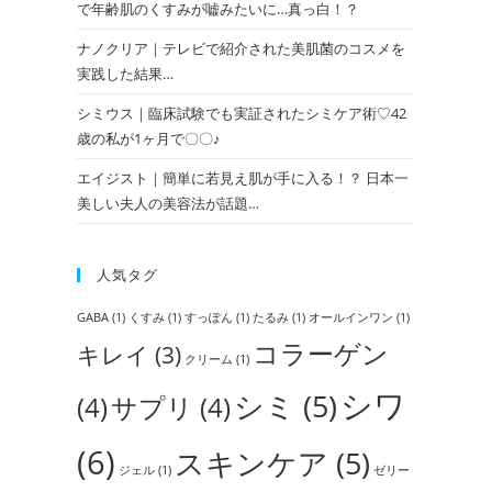
で年齢肌のくすみが嘘みたいに…真っ白！？
ナノクリア｜テレビで紹介された美肌菌のコスメを
実践した結果…
シミウス｜臨床試験でも実証されたシミケア術♡42
歳の私が1ヶ月で〇〇♪
エイジスト｜簡単に若見え肌が手に入る！？ 日本一
美しい夫人の美容法が話題…
人気タグ
GABA
(1)
くすみ
(1)
すっぽん
(1)
たるみ
(1)
オールインワン
(1)
コラーゲン
キレイ
(3)
クリーム
(1)
シワ
シミ
(5)
(4)
サプリ
(4)
(6)
スキンケア
(5)
ジェル
(1)
ゼリー