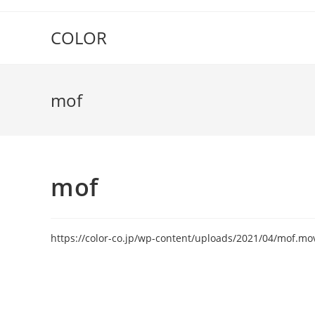
COLOR
mof
mof
https://color-co.jp/wp-content/uploads/2021/04/mof.mo