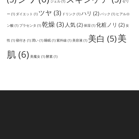
ジェル
(1)
ゼリ
ツヤ
(3)
ハリ
(2)
ー
(1)
ダイエット
(1)
ドリンク
(1)
パック
(1)
ヒアルロ
乾燥
(3)
人気
(2)
化粧ノリ
(2)
ン酸
(1)
プラセンタ
(1)
保湿
(1)
女
美
美白
(5)
性
(1)
寝付き
(1)
潤い
(1)
睡眠
(1)
紫外線
(1)
美容液
(1)
肌
(6)
美魔女
(1)
酵素
(1)