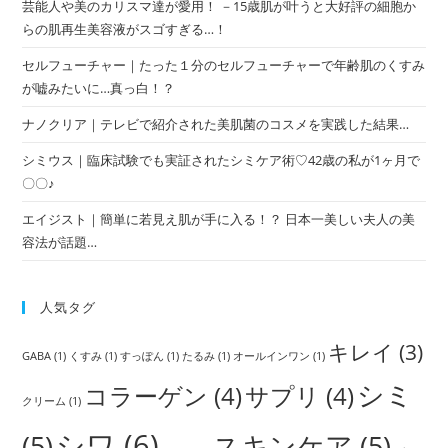
芸能人や美のカリスマ達が愛用！ －15歳肌が叶うと大好評の細胞か
らの肌再生美容液がスゴすぎる…！
セルフューチャー｜たった１分のセルフューチャーで年齢肌のくすみ
が嘘みたいに…真っ白！？
ナノクリア｜テレビで紹介された美肌菌のコスメを実践した結果…
シミウス｜臨床試験でも実証されたシミケア術♡42歳の私が1ヶ月で
〇〇♪
エイジスト｜簡単に若見え肌が手に入る！？ 日本一美しい夫人の美
容法が話題…
人気タグ
キレイ
(3)
GABA
(1)
くすみ
(1)
すっぽん
(1)
たるみ
(1)
オールインワン
(1)
シミ
コラーゲン
(4)
サプリ
(4)
クリーム
(1)
シワ
(6)
(5)
スキンケア
(5)