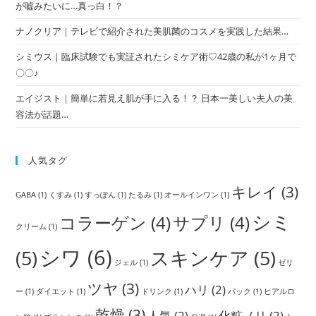
が嘘みたいに…真っ白！？
ナノクリア｜テレビで紹介された美肌菌のコスメを実践した結果…
シミウス｜臨床試験でも実証されたシミケア術♡42歳の私が1ヶ月で
〇〇♪
エイジスト｜簡単に若見え肌が手に入る！？ 日本一美しい夫人の美
容法が話題…
人気タグ
キレイ
(3)
GABA
(1)
くすみ
(1)
すっぽん
(1)
たるみ
(1)
オールインワン
(1)
シミ
コラーゲン
(4)
サプリ
(4)
クリーム
(1)
シワ
(6)
(5)
スキンケア
(5)
ジェル
(1)
ゼリ
ツヤ
(3)
ハリ
(2)
ー
(1)
ダイエット
(1)
ドリンク
(1)
パック
(1)
ヒアルロ
乾燥
(3)
人気
(2)
化粧ノリ
(2)