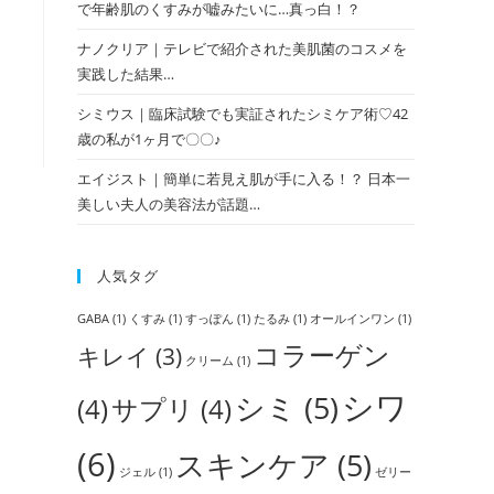
で年齢肌のくすみが嘘みたいに…真っ白！？
ナノクリア｜テレビで紹介された美肌菌のコスメを
実践した結果…
シミウス｜臨床試験でも実証されたシミケア術♡42
歳の私が1ヶ月で〇〇♪
エイジスト｜簡単に若見え肌が手に入る！？ 日本一
美しい夫人の美容法が話題…
人気タグ
GABA
(1)
くすみ
(1)
すっぽん
(1)
たるみ
(1)
オールインワン
(1)
コラーゲン
キレイ
(3)
クリーム
(1)
シワ
シミ
(5)
(4)
サプリ
(4)
(6)
スキンケア
(5)
ジェル
(1)
ゼリー