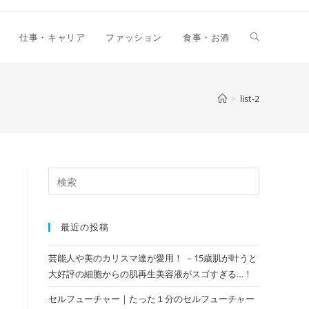
仕事・キャリア
ファッション
食事・お酒
>
list-2
最近の投稿
芸能人や美のカリスマ達が愛用！ －15歳肌が叶うと
大好評の細胞からの肌再生美容液がスゴすぎる…！
セルフューチャー｜たった１分のセルフューチャー